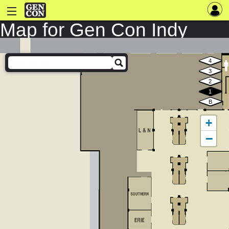
Map for Gen Con Indy
2025
4
3
2
1
B
+
−