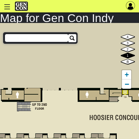
Map for Gen Con Indy
2025
4
3
2
1
B
+
−