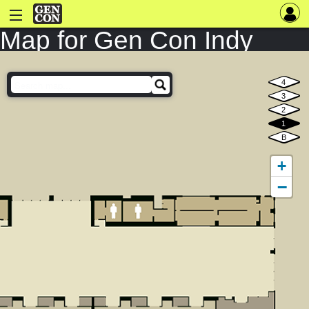
Map for Gen Con Indy
2025
4
3
2
1
B
+
−