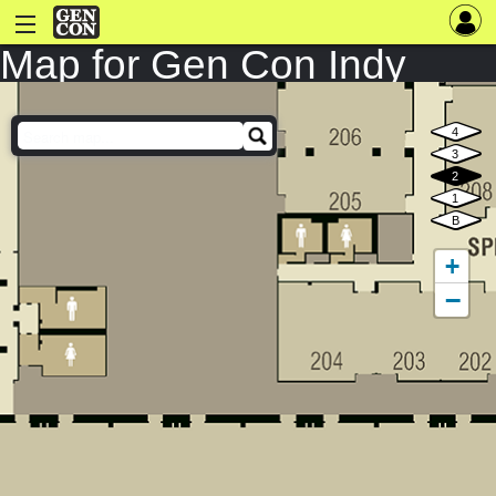
Map for Gen Con Indy
2025
4
3
2
1
B
+
−