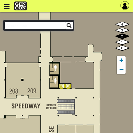
Gen Con Maps
4
3
2
1
B
+
−