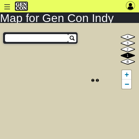
Map for Gen Con Indy
2024
4
3
2
1
B
+
−