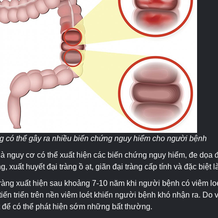
ng có thể gây ra nhiều biến chứng nguy hiểm cho người bệnh
là nguy cơ có thể xuất hiện các biến chứng nguy hiểm, đe dọa
g, xuất huyết đại tràng ồ ạt, giãn đại tràng cấp tính và đặc biệt 
ràng xuất hiện sau khoảng 7-10 năm khi người bệnh có viêm loét
ến triển trên nền viêm loét khiến người bệnh khó nhận ra. Do 
t để có thể phát hiện sớm những bất thường.