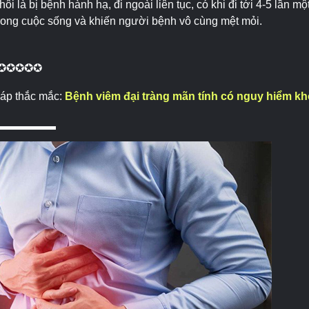
hôi là bị bệnh hành hạ, đi ngoài liên tục, có khi đi tới 4-5 lần m
trong cuộc sống và khiến người bệnh vô cùng mệt mỏi.
✪✪✪✪✪
đáp thắc mắc:
Bệnh viêm đại tràng mãn tính có nguy hiểm k
▬▬▬▬▬▬