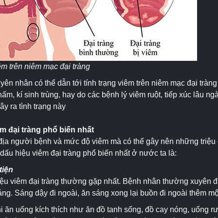
êm trên niêm mạc đại tràng
yên nhân có thể dẫn tới tính trạng viêm trên niêm mạc đại tràn
nấm, kí sinh trùng, hay do các bệnh lý viêm ruột, tiếp xúc lâu ng
ây ra tình trạng này
m đại tràng phổ biến nhất
địa người bệnh và mức độ viêm mà có thể gây nên những triệ
dấu hiệu viêm đại tràng phổ biến nhất ở nước ta là:
tiện
iệu viêm đại tràng thường gặp nhất. Bệnh nhân thường xuyên đi 
áng. Sáng dậy đi ngoài, ăn sáng xong lại buồn đi ngoài thêm mộ
hi ăn uống kích thích như ăn đồ tanh sống, đồ cay nóng, uống 