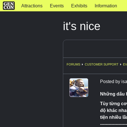
Attractions
Events
Exhibits
Information
it's nice
FORUMS
CUSTOMER SUPPORT
EV
Posted by
is
Những dấu h
Tùy từng cơ
độ khác nhau
tiện nhiều l
-------------------