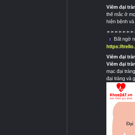
Viêm đại trà
thể mắc ở mọ
hiện bệnh và
➣➣➣➣➣➣➣
Bất ngờ nh
https://trel
Viêm đại trà
Viêm đại trà
mạc đại tràng
đại tràng và 