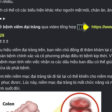
i nhiều.
nh có thể có các biểu hiện khác như người mệt mỏi, chán ăn, ă
➤➤
về
bệnh viêm đại tràng
qua video tổng hợp
https://w
28
⇯⇯⇯
u hiệu viêm đại tràng trên, bạn nên chủ động đi thăm khám tại c
n bệnh chính xác và có phương pháp điều trị bệnh kịp thời. Viê
bệnh mạn tính nên việc nhận ra các dấu hiệu ban đầu có thể giúp
gừa tái phát bệnh.
êm trên niêm mạc đại tràng tái đi tái lại có thể khiến cho niêm mạ
i phục được. Lúc này, niêm mạc đại tràng bị mất chức năng và
nh suốt đời.