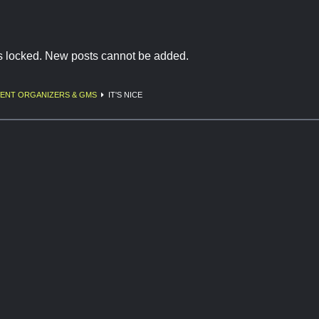
is locked. New posts cannot be added.
ENT ORGANIZERS & GMS
IT'S NICE