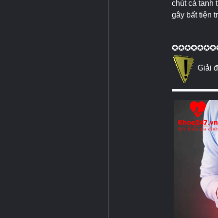
chút cá tanh t
gây bất tiện 
✪✪✪✪✪✪✪
Giải 
▬▬▬▬▬