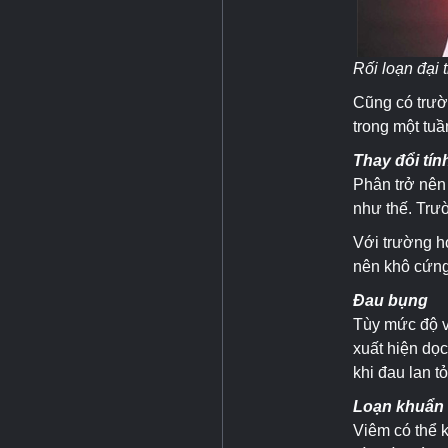
Rối loạn đại 
Cũng có trườ
trong một tuầ
Thay đổi tín
Phân trở nên 
như thế. Trư
Với trường h
nên khô cứng v
Đau bụng
Tùy mức độ v
xuất hiện dọc
khi đau lan t
Loạn khuẩn
Viêm có thể 