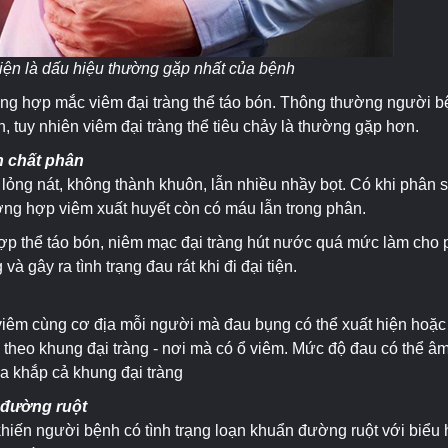
tiện là dấu hiệu thường gặp nhất của bệnh
ng hợp mắc viêm đại tràng thể táo bón. Thông thường người bện
n, tuy nhiên viêm đại tràng thể tiêu chảy là thường gặp hơn.
h chất phân
lỏng nát, không thành khuôn, lẫn nhiều nhầy bọt. Có khi phân s
ờng hợp viêm xuất huyết còn có máu lẫn trong phân.
ợp thể táo bón, niêm mạc đại tràng hút nước quá mức làm cho 
à gây ra tình trạng đau rát khi đi đại tiện.
iêm cùng cơ địa mỗi người mà đau bụng có thể xuất hiện hoặc 
 theo khung đại tràng - nơi mà có ổ viêm. Mức độ đau có thể âm
ỏa khắp cả khung đại tràng
 đường ruột
khiến người bệnh có tình trạng loạn khuẩn đường ruột với biểu