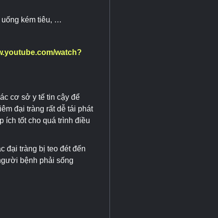
n uống kém tiêu, …
ww.youtube.com/watch?
ác cơ sở y tế tin cậy để
m đại tràng rất dễ tái phát
 ích tốt cho quá trình điều
c đại tràng bị teo đét đến
 người bệnh phải sống