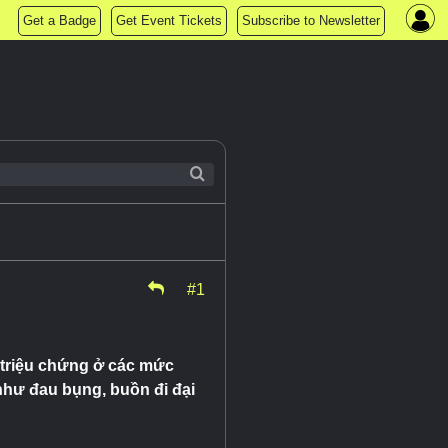
Get a Badge
Get Event Tickets
Subscribe to Newsletter
#1
 triệu chứng ở các mức
như đau bụng, buồn đi đại