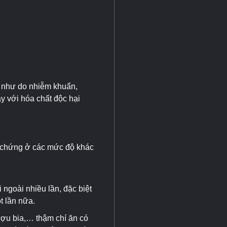
g như do nhiễm khuẩn,
ày với hóa chất độc hại
u chứng ở các mức độ khác
ngoài nhiều lần, đặc biệt
t lần nữa.
rượu bia,… thậm chí ăn có