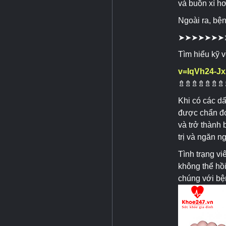
và buồn xì hơ
Ngoài ra, bệ
➤➤➤➤➤➤➤
Tìm hiểu kỹ 
v=IqVh24-Jx
⇯⇯⇯⇯⇯⇯⇯
Khi có các dấ
được chẩn đoá
và trở thành 
trị và ngăn n
Tình trạng vi
không thể hồ
chúng với bệ